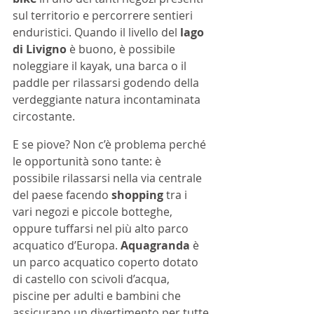
sul territorio e percorrere sentieri 
enduristici. Quando il livello del 
lago 
di Livigno
 è buono, è possibile 
noleggiare il kayak, una barca o il 
paddle per rilassarsi godendo della 
verdeggiante natura incontaminata 
circostante.
E se piove? Non c’è problema perché 
le opportunità sono tante: è 
possibile rilassarsi nella via centrale 
del paese facendo 
shopping
 tra i 
vari negozi e piccole botteghe, 
oppure tuffarsi nel più alto parco 
acquatico d’Europa. 
Aquagranda
 è 
un parco acquatico coperto dotato 
di castello con scivoli d’acqua, 
piscine per adulti e bambini che 
assicurano un divertimento per tutte 