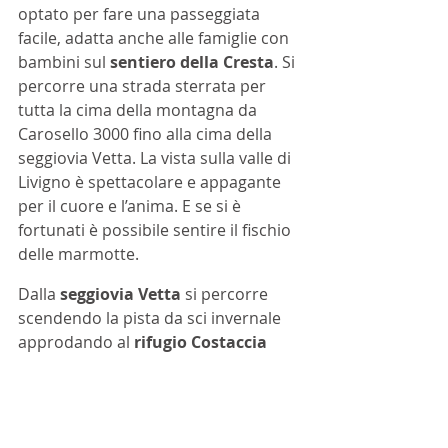
optato per fare una passeggiata 
facile, adatta anche alle famiglie con 
bambini sul 
sentiero della Cresta
. Si 
percorre una strada sterrata per 
tutta la cima della montagna da 
Carosello 3000 fino alla cima della 
seggiovia Vetta. La vista sulla valle di 
Livigno è spettacolare e appagante 
per il cuore e l’anima. E se si è 
fortunati è possibile sentire il fischio 
delle marmotte. 
Dalla 
seggiovia Vetta
 si percorre 
scendendo la pista da sci invernale 
approdando al 
rifugio Costaccia
dove da lì è presente la funivia 
Livigno Centro che ci riporta fino in 
valle. Dopo la bellissima escursione 
ad alta quota, ci rilassiamo al 