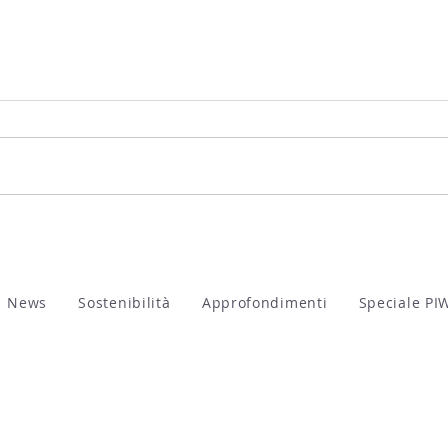
ViVa,
La vite e lo stress da caldo:
il protocollo ZEI
News
Sostenibilità
Approfondimenti
Speciale PI