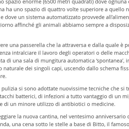
no spazio enorme (6500 metri quadrati) dove ognuna d
na ha uno spazio di quattro volte superiore a quello
 e dove un sistema automatizzato provvede all’alimen
iorno affinché gli animali abbiamo sempre a disposiz
avere una passerella che la attraversa e dalla quale è p
enza intralciare il lavoro degli operatori o delle macc
ta di una sala di mungitura automatica ‘spontanea’, i
o naturale dei singoli capi, uscendo dallo schema fiss
re.
a pulizia si sono adottate nuovissime tecniche che si 
tacchi batterici, di infezioni a tutto vantaggio di un mi
di un minore utilizzo di antibiotici o medicine. 
eggiare la nuova cantina, nel ventesimo anniversario d
nda, una cena sotto le stelle a base di Bitto, il famo