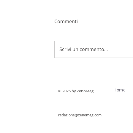
Commenti
Scrivi un commento...
La vendemmia 2026
anticipata e di qualità?
Home
© 2025 by ZenoMag
redazione@zenomag.com