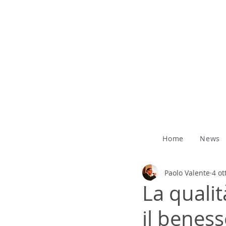
Home
News
Paolo Valente
4 ot
La quali
il benes