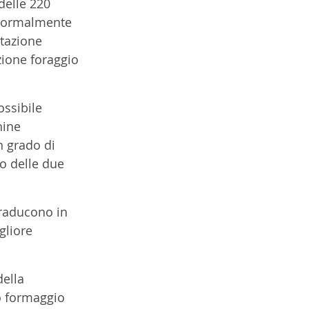
elle 220 
 normalmente 
tazione 
ione foraggio 
ossibile 
hine 
n grado di 
o delle due 
traducono in 
gliore 
ella 
so formaggio 