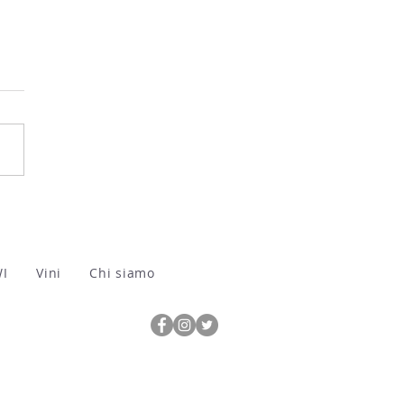
 Vini Valtellina 2026
WI
Vini
Chi siamo