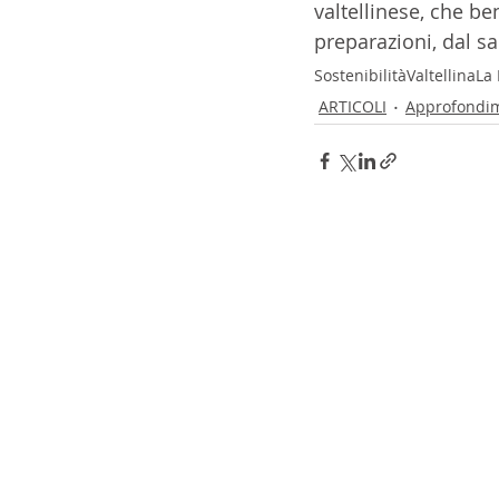
valtellinese, che be
preparazioni, dal sa
Sostenibilità
Valtellina
La 
ARTICOLI
Approfondi