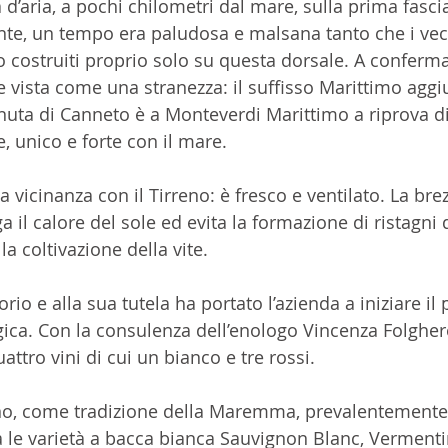
a d’aria, a pochi chilometri dal mare, sulla prima fascia
nte, un tempo era paludosa e malsana tanto che i vec
 costruiti proprio solo su questa dorsale. A conferma 
 vista come una stranezza: il suffisso Marittimo agg
Tenuta di Canneto è a Monteverdi Marittimo a riprova d
, unico e forte con il mare.
la vicinanza con il Tirreno: è fresco e ventilato. La bre
a il calore del sole ed evita la formazione di ristagni 
 coltivazione della vite. 
torio e alla sua tutela ha portato l’azienda a iniziare il
gica. Con la consulenza dell’enologo Vincenza Folghere
tro vini di cui un bianco e tre rossi. 
 sono, come tradizione della Maremma, prevalentemente 
 le varietà a bacca bianca Sauvignon Blanc, Vermentin