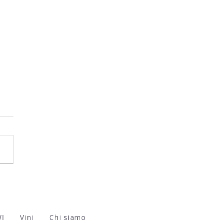
 Vini Valtellina 2026
WI
Vini
Chi siamo