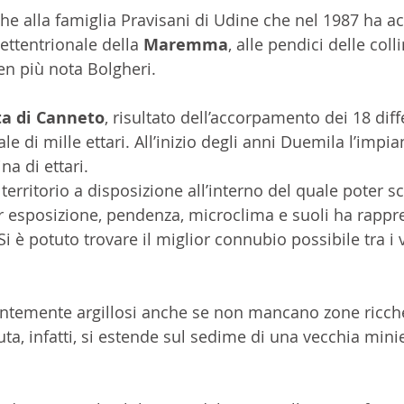
he alla famiglia Pravisani di Udine che nel 1987 ha a
ettentrionale della 
Maremma
, alle pendici delle coll
ben più nota Bolgheri.
a di Canneto
, risultato dell’accorpamento dei 18 diff
le di mille ettari. All’inizio degli anni Duemila l’impia
na di ettari.
territorio a disposizione all’interno del quale poter sc
er esposizione, pendenza, microclima e suoli ha rappr
 è potuto trovare il miglior connubio possibile tra i vi
entemente argillosi anche se non mancano zone ricche
ta, infatti, si estende sul sedime di una vecchia minie