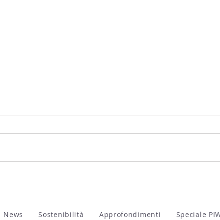
ViVa,
La vite e lo stress da caldo:
il protocollo ZEI
News
Sostenibilità
Approfondimenti
Speciale PI