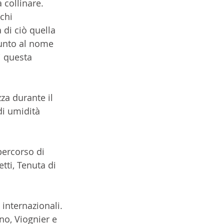
 collinare. 
chi 
di ciò quella 
iunto al nome 
i questa 
zza durante il 
di umidità 
 percorso di 
tti, Tenuta di 
internazionali.
o, Viognier e 