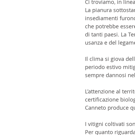
Ci troviamo, in line
La pianura sottosta
insediamenti furono
che potrebbe essere
di tanti paesi. La 
usanza e del legame
Il clima si giova del
periodo estivo mitig
sempre dannosi nella
L’attenzione al terri
certificazione biolo
Canneto produce quat
I vitigni coltivati
Per quanto riguarda