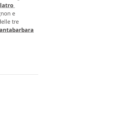
llatro 
gnon e 
elle tre 
antabarbara