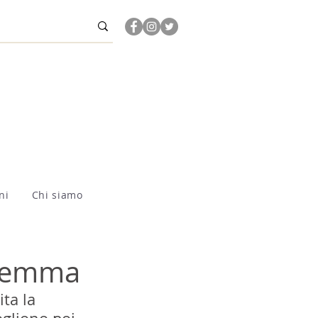
ni
Chi siamo
aremma
ta la 