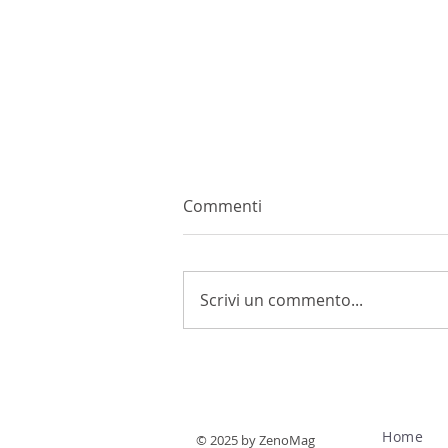
Commenti
Scrivi un commento...
La vendemmia 2026
anticipata e di qualità?
Home
© 2025 by ZenoMag