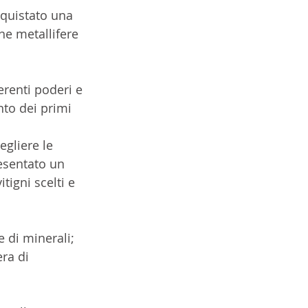
cquistato una 
ine metallifere 
erenti poderi e 
nto dei primi 
egliere le 
esentato un 
tigni scelti e 
 di minerali; 
ra di 