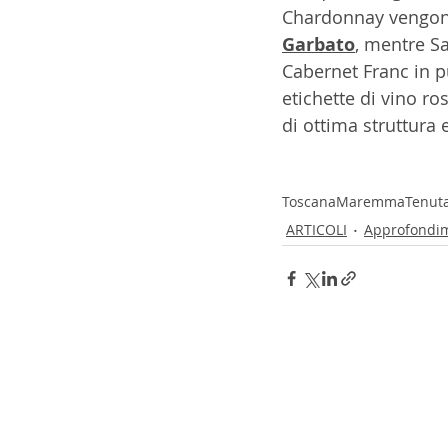
Chardonnay vengono 
Garbato
, mentre Sa
Cabernet Franc in p
etichette di vino ros
di ottima struttura e
Toscana
Maremma
Tenut
ARTICOLI
Approfondi