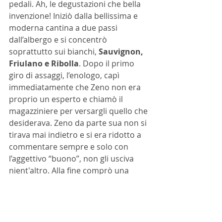
pedali. Ah, le degustazioni che bella 
invenzione! Iniziò dalla bellissima e 
moderna cantina a due passi 
dall’albergo e si concentrò 
soprattutto sui bianchi,
 Sauvignon, 
Friulano e Ribolla
. Dopo il primo 
giro di assaggi, l’enologo, capì 
immediatamente che Zeno non era 
proprio un esperto e chiamò il 
magazziniere per versargli quello che 
desiderava. Zeno da parte sua non si 
tirava mai indietro e si era ridotto a 
commentare sempre e solo con 
l’aggettivo “buono”, non gli usciva 
nient'altro. Alla fine comprò una 
cassa di bottiglia in ognuna delle tre 
case vinicole che visitò. Non voleva 
esagerare, anche se un po’ lo aveva 
già fatto, con il vino a stomaco vuoto 