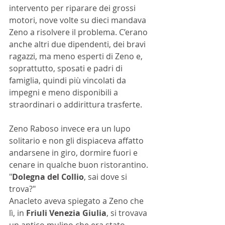
intervento per riparare dei grossi 
motori, nove volte su dieci mandava 
Zeno a risolvere il problema. C’erano 
anche altri due dipendenti, dei bravi 
ragazzi, ma meno esperti di Zeno e, 
soprattutto, sposati e padri di 
famiglia, quindi più vincolati da 
impegni e meno disponibili a 
straordinari o addirittura trasferte. 
Zeno Raboso invece era un lupo 
solitario e non gli dispiaceva affatto 
andarsene in giro, dormire fuori e 
cenare in qualche buon ristorantino. 
"
Dolegna del Collio
, sai dove si 
trova?"
Anacleto aveva spiegato a Zeno che 
lì, in 
Friuli Venezia Giulia
, si trovava 
un antico mulino che era stato 