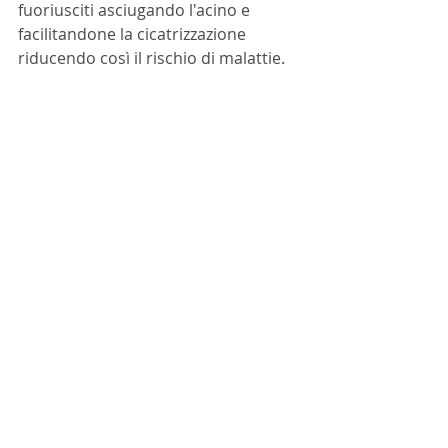
fuoriusciti asciugando l'acino e 
facilitandone la cicatrizzazione 
riducendo così il rischio di malattie. 
Per tutti questi motivi è 
fondamentale preservare la 
presenza delle api nei nostri territori 
e nei nostri vigneti. 
Sostenibilità
Biodiversità
api
ARTICOLI
Approfondimenti
Sostenibilità