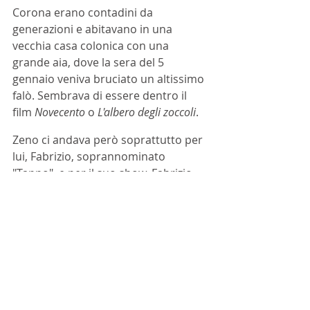
Corona erano contadini da 
generazioni e abitavano in una 
vecchia casa colonica con una 
grande aia, dove la sera del 5 
gennaio veniva bruciato un altissimo 
falò. Sembrava di essere dentro il 
film 
Novecento 
o 
L'albero degli zoccoli
.
Zeno ci andava però soprattutto per 
lui, Fabrizio, soprannominato 
"Tappo", e per il suo show. Fabrizio 
aveva settant'anni e aveva un 
leggero ritardo mentale e ora viveva 
in quella casa, in cui era nato, con i 
nipoti che lo accudivano. Fabrizio era 
anche molto basso e per questo, 
goliardicamente, visto il cognome, 
era da sempre per tutti "Tappo 
Corona". 