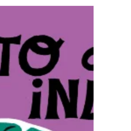
uno degli appuntamenti enogastronomici
più sfiziosi del Piemonte. A Cocconato
l’edizione 2025...