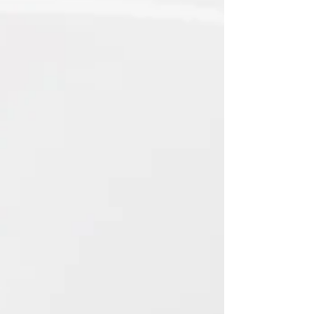
biglietti di ingresso al più importante
evento dei vignaioli italiani. Si avvicina la
14a...