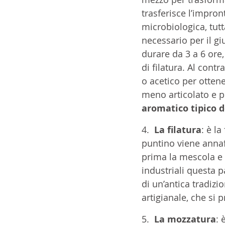
trasferisce l’impron
microbiologica, tut
necessario per il gi
durare da 3 a 6 ore
di filatura. Al contra
o acetico per ottene
meno articolato e pi
aromatico tipico d
4.  
La filatura
: è l
puntino viene annaff
prima la mescola e po
industriali questa 
di un’antica tradizi
artigianale, che si 
5.  
La mozzatura
: 