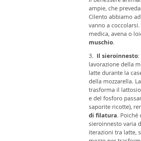
ampie, che preveda
Cilento abbiamo addi
vanno a coccolarsi. 
medica, avena o loie
muschio
. 
3.  
Il sieroinnesto
:
lavorazione della mo
latte durante la case
della mozzarella. La 
trasforma il lattosi
e del fosforo passa
saporite ricotte),
re
di filatura
. Poiché 
sieroinnesto varia d
iterazioni tra latte
mezzo per trasformar