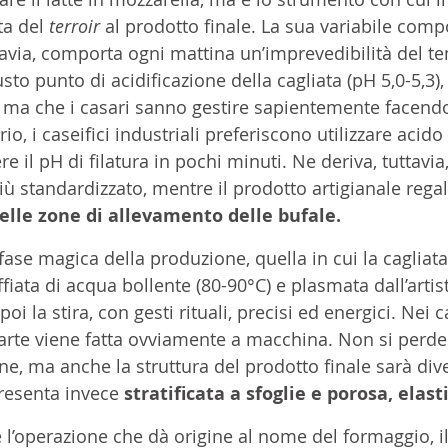
ta del 
terroir
 al prodotto finale. La sua variabile comp
tavia, comporta ogni mattina un’imprevedibilità del t
usto punto di acidificazione della cagliata (pH 5,0-5,3)
, ma che i casari sanno gestire sapientemente facendo
rio, i caseifici industriali preferiscono utilizzare acido c
re il pH di filatura in pochi minuti. Ne deriva, tuttavia
ù standardizzato, mentre il prodotto artigianale regal
elle zone di allevamento delle bufale.
a fase magica della produzione, quella in cui la cagliata
iata di acqua bollente (80-90°C) e plasmata dall’artis
i la stira, con gesti rituali, precisi ed energici. Nei ca
parte viene fatta ovviamente a macchina. Non si perde 
one, ma anche la struttura del prodotto finale sarà div
presenta invece 
stratificata a sfoglie e porosa, elast
è l’operazione che dà origine al nome del formaggio, i