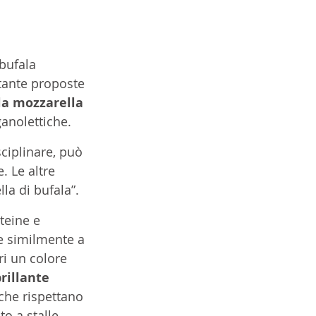
bufala 
tante proposte 
la mozzarella 
ganolettiche. 
ciplinare, può 
. Le altre 
la di bufala”.
teine e 
e similmente a 
ri un colore 
rillante 
 che rispettano 
o a stalle 