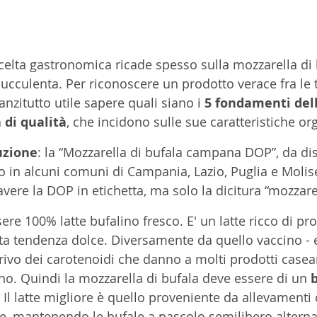
scelta gastronomica ricade spesso sulla mozzarella di 
ucculenta. Per riconoscere un prodotto verace fra le 
zitutto utile sapere quali siano i 
5 fondamenti del
 di qualità
, che incidono sulle sue caratteristiche or
uzione
: la “Mozzarella di bufala campana DOP”, da dis
 in alcuni comuni di Campania, Lazio, Puglia e Molise
ere la DOP in etichetta, ma solo la dicitura “mozzarel
ere 100% latte bufalino fresco. E' un latte ricco di pro
ata tendenza dolce. Diversamente da quello vaccino - 
privo dei carotenoidi che danno a molti prodotti casea
no. Quindi la mozzarella di bufala deve essere di un 
b
. Il latte migliore è quello proveniente da allevamenti
e, mantenendo le bufale a pascolo semilibero alternat