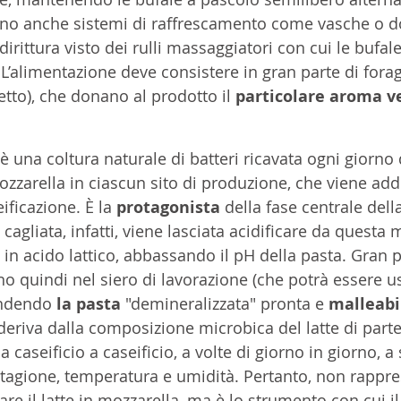
no anche sistemi di raffrescamento come vasche o do
rittura visto dei rulli massaggiatori con cui le bufale
L’alimentazione deve consistere in gran parte di forag
tto), che donano al prodotto il 
particolare aroma ve
 è una coltura naturale di batteri ricavata ogni giorno 
zzarella in ciascun sito di produzione, che viene addi
ificazione. È la 
protagonista
 della fase centrale dell
cagliata, infatti, viene lasciata acidificare da questa 
o in acido lattico, abbassando il pH della pasta. Gran p
no quindi nel siero di lavorazione (che potrà essere u
ndendo 
la pasta 
"demineralizzata" pronta e 
malleabil
deriva dalla composizione microbica del latte di parten
a caseificio a caseificio, a volte di giorno in giorno, a
, stagione, temperatura e umidità. Pertanto, non rappre
e il latte in mozzarella, ma è lo strumento con cui il 