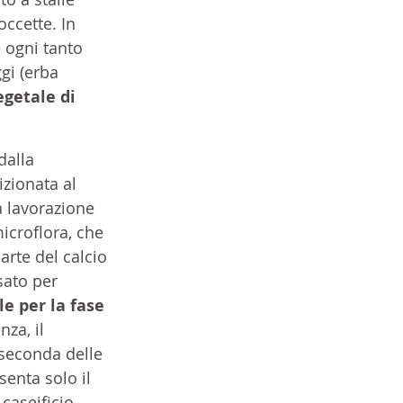
ccette. In 
 ogni tanto 
gi (erba 
getale di 
dalla 
zionata al 
a lavorazione 
microflora, che 
arte del calcio 
sato per 
e per la fase 
za, il 
 seconda delle 
senta solo il 
caseificio 