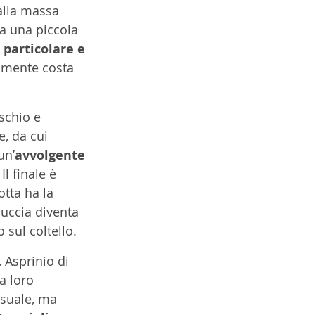
alla massa 
ha una piccola 
 particolare e 
ramente costa 
schio e 
, da cui 
un’
avvolgente 
 Il finale è 
tta ha la 
buccia diventa 
 sul coltello.
Asprinio di 
a loro 
suale, ma 