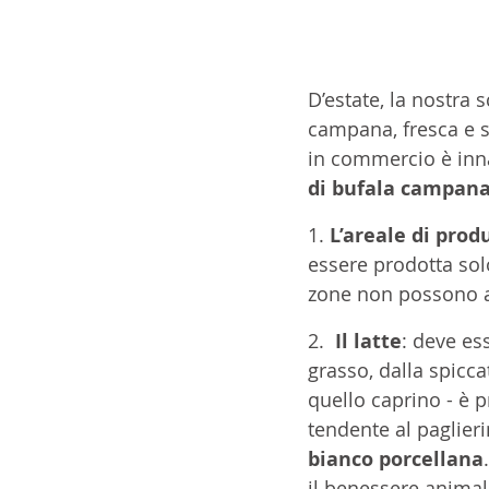
D’estate, la nostra 
campana, fresca e s
in commercio è innan
di bufala campana
1. 
L’areale di prod
essere prodotta solo
zone non possono av
2.  
Il latte
: deve ess
grasso, dalla spicc
quello caprino - è 
tendente al paglieri
bianco porcellana
il benessere animal