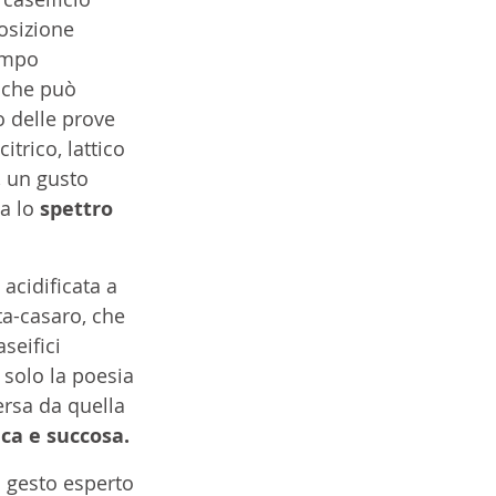
osizione 
empo 
, che può 
 delle prove 
itrico, lattico 
, un gusto 
a lo 
spettro 
 acidificata a 
ta-casaro, che 
seifici 
solo la poesia 
ersa da quella 
ica e succosa.
l gesto esperto 