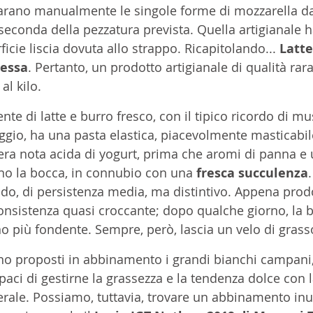
parano manualmente le singole forme di mozzarella d
a seconda della pezzatura prevista. Quella artigianale 
ficie liscia dovuta allo strappo. Ricapitolando... 
Latte
lessa
. Pertanto, un prodotto artigianale di qualità ra
al kilo.
e di latte e burro fresco, con il tipico ricordo di mu
ggio, ha una pasta elastica, piacevolmente masticabile
era nota acida di yogurt, prima che aromi di panna e 
no la bocca, in connubio con una 
fresca succulenza
.
o, di persistenza media, ma distintivo. Appena prodo
 consistenza quasi croccante; dopo qualche giorno, la 
no più fondente. Sempre, però, lascia un velo di grasso
o proposti in abbinamento i grandi bianchi campani, 
paci di gestirne la grassezza e la tendenza dolce con l
rale. Possiamo, tuttavia, trovare un abbinamento inu