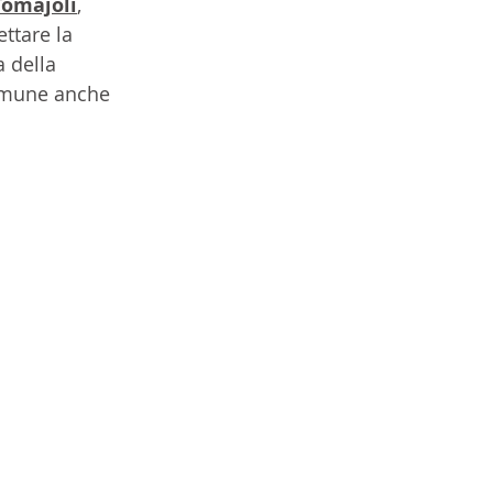
Tomajoli
, 
ettare la 
 della 
comune anche 