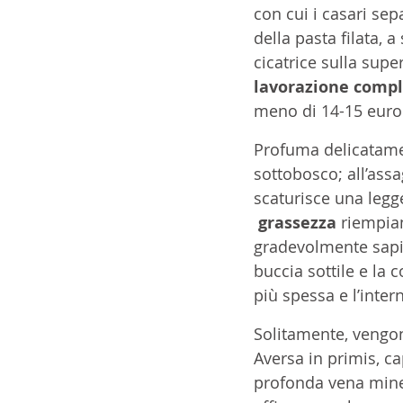
con cui i casari se
della pasta filata, 
cicatrice sulla super
lavorazione comp
meno di 14-15 euro 
Profuma delicatament
sottobosco; all’assa
scaturisce una legg
 grassezza
 riempia
gradevolmente sapid
buccia sottile e la
più spessa e l’inter
Solitamente, vengon
Aversa in primis, ca
profonda vena mine