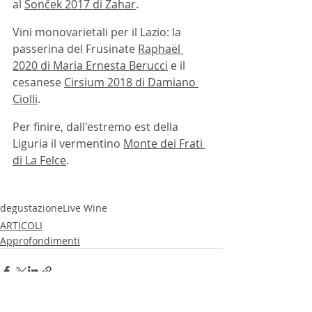
al 
Sonček 2017 di Zahar
.
Vini monovarietali per il Lazio: la 
passerina del Frusinate 
Raphaël 
2020 di Maria Ernesta Berucci
 e il 
cesanese 
Cirsium 2018 di Damiano 
Ciolli
.
Per finire, dall'estremo est della 
Liguria il vermentino 
Monte dei Frati 
di La Felce
.   
degustazione
Live Wine
ARTICOLI
Approfondimenti