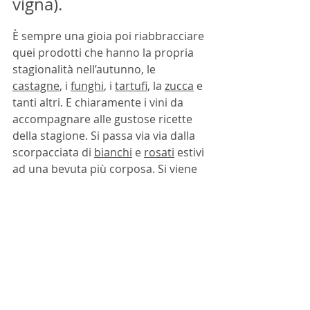
vigna).
È sempre una gioia poi riabbracciare 
quei prodotti che hanno la propria 
stagionalità nell’autunno, le 
castagne
, i 
funghi
, i 
tartufi
, la 
zucca
 e 
tanti altri. E chiaramente i vini da 
accompagnare alle gustose ricette 
della stagione. Si passa via via dalla 
scorpacciata di 
bianchi
 e 
rosati
 estivi 
ad una bevuta più corposa. Si viene 
invasi da una progressiva voglia di 
rosso
!
Non dimentichiamoci poi della 
vendemmia
, pur sempre più 
anticipata, tradizionalmente un 
rituale che celebra un altro 
passaggio. Le fatiche dei vignaioli, 