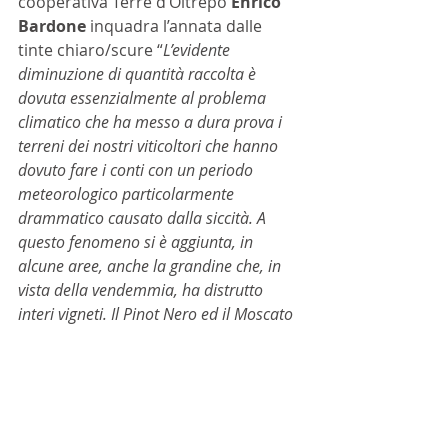
cooperativa Terre d’Oltrepò 
Enrico 
Bardone
 inquadra l’annata dalle 
tinte chiaro/scure “
L’evidente 
diminuzione di quantità raccolta è 
dovuta essenzialmente al problema 
climatico che ha messo a dura prova i 
terreni dei nostri viticoltori che hanno 
dovuto fare i conti con un periodo 
meteorologico particolarmente 
drammatico causato dalla siccità. A 
questo fenomeno si è aggiunta, in 
alcune aree, anche la grandine che, in 
vista della vendemmia, ha distrutto 
interi vigneti. Il Pinot Nero ed il Moscato 
sono i vitigni che hanno subito 
maggiormente il taglio delle quantità. 
L’altra faccia della medaglia di questa 
situazione generalizzata su tutto il 
territorio è la buona qualità delle uve 