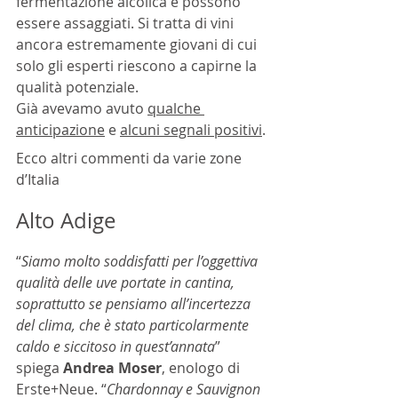
fermentazione alcolica e possono 
essere assaggiati. Si tratta di vini 
ancora estremamente giovani di cui 
solo gli esperti riescono a capirne la 
qualità potenziale.
Già avevamo avuto 
qualche 
anticipazione
 e 
alcuni segnali positivi
.
Ecco altri commenti da varie zone 
d’Italia
Alto Adige
“
Siamo molto soddisfatti per l’oggettiva 
qualità delle uve portate in cantina, 
soprattutto se pensiamo all’incertezza 
del clima, che è stato particolarmente 
caldo e siccitoso in quest’annata
” 
spiega 
Andrea Moser
, enologo di 
Erste+Neue. “
Chardonnay e Sauvignon 